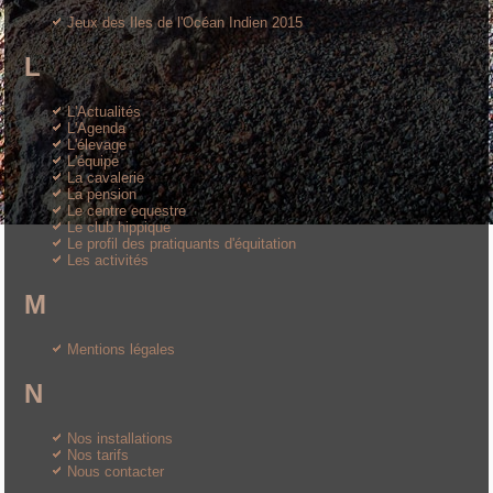
Jeux des Iles de l'Océan Indien 2015
L
L'Actualités
L'Agenda
L'élevage
L'équipe
La cavalerie
La pension
Le centre equestre
Le club hippique
Le profil des pratiquants d'équitation
Les activités
M
Mentions légales
N
Nos installations
Nos tarifs
Nous contacter